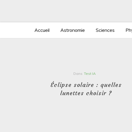
Aller
au
contenu
Accueil
Astronomie
Sciences
Ph
Dans
Test IA
éphones
Éclipse solaire : quelles
ue
lunettes choisir ?