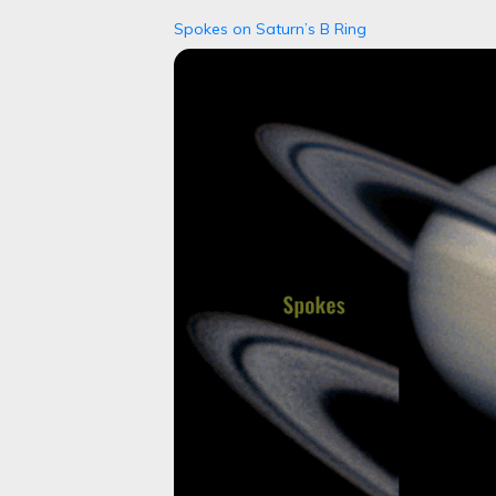
Spokes on Saturn’s B Ring