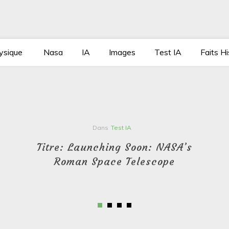
ysique
Nasa
IA
Images
Test IA
Faits Hi
Dans
Test IA
Titre: Launching Soon: NASA’s
Roman Space Telescope