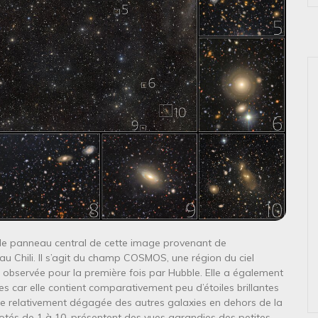
t le panneau central de cette image provenant de
au Chili. Il s’agit du champ COSMOS, une région du ciel
e, observée pour la première fois par Hubble. Elle a également
s car elle contient comparativement peu d’étoiles brillantes
vue relativement dégagée des autres galaxies en dehors de la
otés de 1 à 10, présentent des vues agrandies des petites