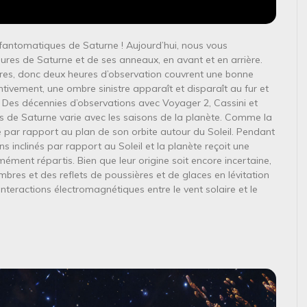
 fantomatiques de Saturne ! Aujourd’hui, nous vous
res de Saturne et de ses anneaux, en avant et en arrière.
res, donc deux heures d’observation couvrent une bonne
ntivement, une ombre sinistre apparaît et disparaît au fur et
 Des décennies d’observations avec Voyager 2, Cassini et
 de Saturne varie avec les saisons de la planète. Comme la
iné par rapport au plan de son orbite autour du Soleil. Pendant
s inclinés par rapport au Soleil et la planète reçoit une
rmément répartis. Bien que leur origine soit encore incertaine,
bres et des reflets de poussières et de glaces en lévitation
teractions électromagnétiques entre le vent solaire et le