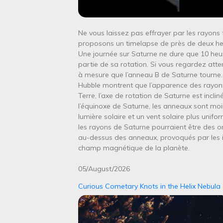
Ne vous laissez pas effrayer par les rayons
proposons un timelapse de près de deux heu
Une journée sur Saturne ne dure que 10 heu
partie de sa rotation. Si vous regardez atte
à mesure que l’anneau B de Saturne tourne.
Hubble montrent que l’apparence des rayons
Terre, l’axe de rotation de Saturne est incl
l’équinoxe de Saturne, les anneaux sont moin
lumière solaire et un vent solaire plus unifo
les rayons de Saturne pourraient être des om
au-dessus des anneaux, provoqués par les in
champ magnétique de la planète.
05/August/2026
Curious Cometary Knots in the Helix Nebula