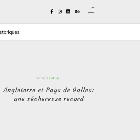
storiques
Dans
Test IA
Angleterre et Pays de Galles:
Le tré
une sécheresse record
u