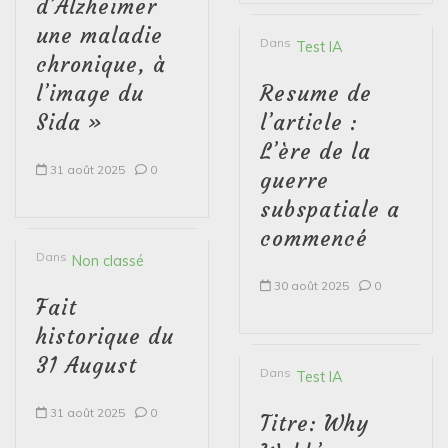
d’Alzheimer
une maladie
Dans
Test IA
chronique, à
l’image du
Resume de
Sida »
l’article :
L’ère de la
31 août 2025
0
guerre
subspatiale a
commencé
Dans
Non classé
30 août 2025
0
Fait
historique du
31 August
Dans
Test IA
31 août 2025
0
Titre: Why