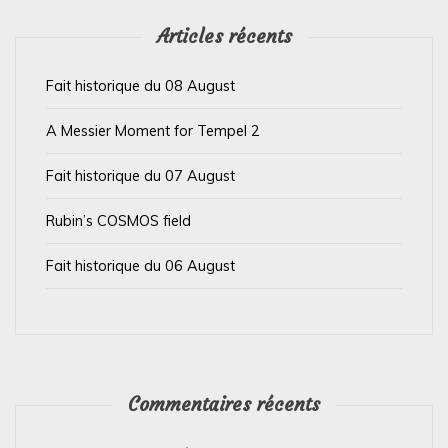
p
u
Articles récents
b
Fait historique du 08 August
l
i
A Messier Moment for Tempel 2
c
Fait historique du 07 August
a
t
Rubin’s COSMOS field
i
Fait historique du 06 August
o
n
s
Commentaires récents