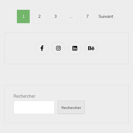
P
1
2
3
…
7
Suivant
a
g
i
n
a
t
i
o
n
Rechercher
d
Rechercher
e
s