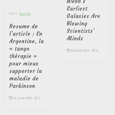
Webb’s
Earliest
Dans
Test IA
Galaxies Are
Blowing
Resume de
Scientists’
l’article : En
Minds
Argentine, la
« tango
30 août 2025
0
thérapie »
pour mieux
supporter la
maladie de
Parkinson
31 août 2025
0