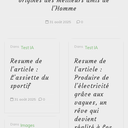
origines des meilleurs amis de
l’Homme
31 août 2025
0
Dans
Dans
Test IA
Test IA
Resume de
Resume de
l’article :
l’article :
L’assiette du
Produire de
sportif
l’électricité
grâce aux
31 août 2025
0
vagues, un
rêve qui
devient
Dans
Images
réalité à Los