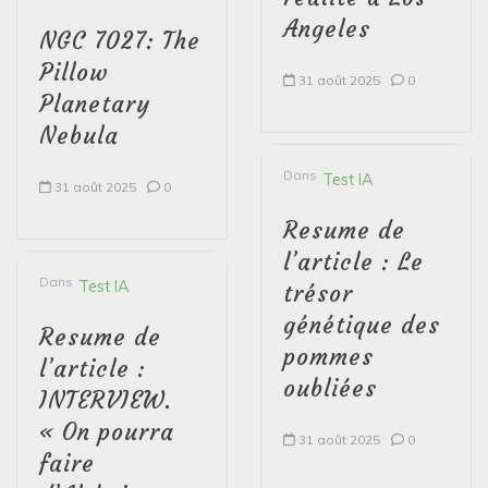
Angeles
NGC 7027: The
Pillow
31 août 2025
0
Planetary
Nebula
Dans
Test IA
31 août 2025
0
Resume de
l’article : Le
Dans
Test IA
trésor
génétique des
Resume de
pommes
l’article :
oubliées
INTERVIEW.
« On pourra
31 août 2025
0
faire