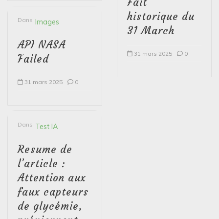
Fait
historique du
Dans
Images
31 March
API NASA
31 mars 2025
0
Failed
31 mars 2025
0
Dans
Test IA
Resume de
l’article :
Attention aux
faux capteurs
de glycémie,