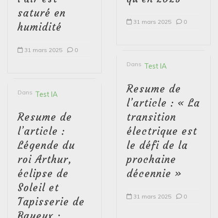
saturé en
31 mars 2025
0
humidité
31 mars 2025
0
Dans
Test IA
Resume de
Dans
Test IA
l’article : « La
Resume de
transition
l’article :
électrique est
Légende du
le défi de la
roi Arthur,
prochaine
éclipse de
décennie »
Soleil et
31 mars 2025
0
Tapisserie de
Bayeux :