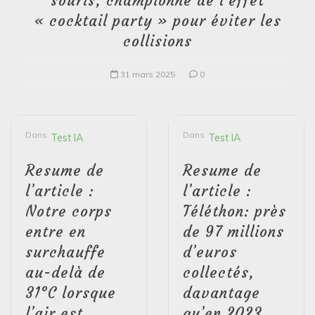
souris, championne de l’effet
« cocktail party » pour éviter les
collisions
31 mars 2025
0
Dans
Dans
Test IA
Test IA
Resume de
Resume de
l’article :
l’article :
Notre corps
Téléthon: près
entre en
de 97 millions
surchauffe
d’euros
au-delà de
collectés,
31°C lorsque
davantage
l’air est
qu’en 2023