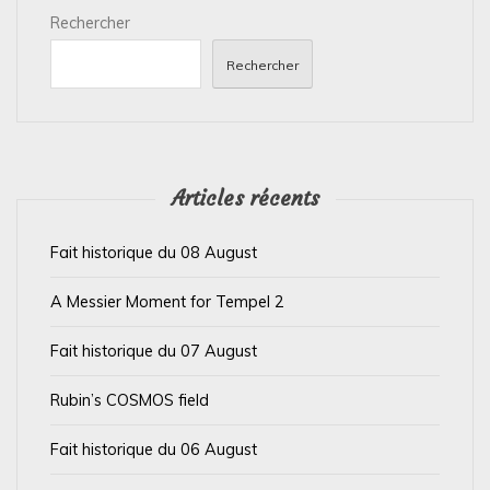
n
Rechercher
d
Rechercher
e
s
p
u
Articles récents
b
Fait historique du 08 August
l
i
A Messier Moment for Tempel 2
c
Fait historique du 07 August
a
t
Rubin’s COSMOS field
i
Fait historique du 06 August
o