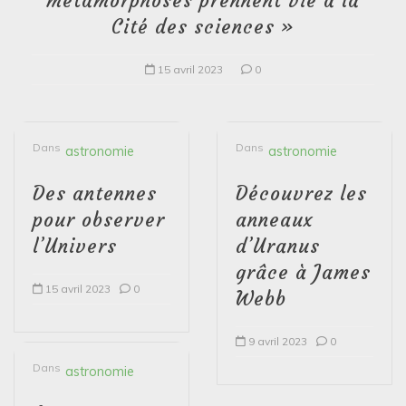
métamorphoses prennent vie à la
Cité des sciences »
15 avril 2023
0
Dans
Dans
astronomie
astronomie
Des antennes
Découvrez les
pour observer
anneaux
l’Univers
d’Uranus
grâce à James
15 avril 2023
0
Webb
9 avril 2023
0
Dans
astronomie