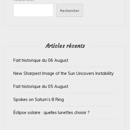
o
n
Rechercher
d
e
l
’
Articles récents
a
Fait historique du 06 August
r
t
New Sharpest Image of the Sun Uncovers Instability
i
Fait historique du 05 August
c
l
Spokes on Saturn’s B Ring
e
Éclipse solaire : quelles lunettes choisir ?