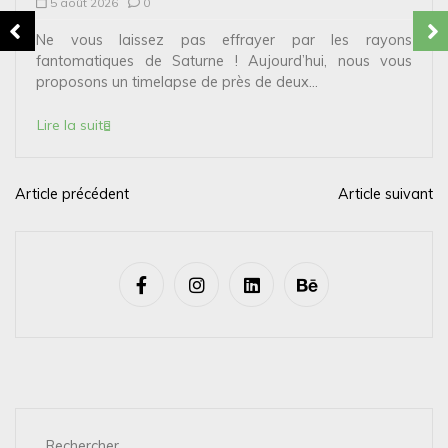
5 août 2026
0
Ne vous laissez pas effrayer par les rayons
fantomatiques de Saturne ! Aujourd’hui, nous vous
proposons un timelapse de près de deux...
Lire la suite
Article précédent
Article suivant
N
a
v
i
g
a
t
i
Rechercher