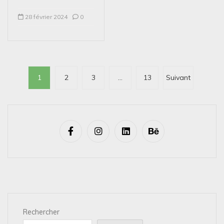
28 février 2024
0
P
1
2
3
…
13
Suivant
a
g
i
n
a
t
i
o
n
Rechercher