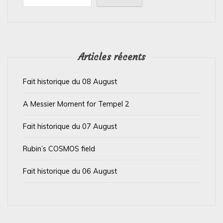
d
e
l
’
Articles récents
a
Fait historique du 08 August
r
t
A Messier Moment for Tempel 2
i
Fait historique du 07 August
c
l
Rubin’s COSMOS field
e
Fait historique du 06 August