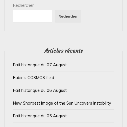
Rechercher
o
n
Rechercher
d
e
l
’
Articles récents
a
Fait historique du 07 August
r
t
Rubin’s COSMOS field
i
Fait historique du 06 August
c
l
New Sharpest Image of the Sun Uncovers Instability
e
Fait historique du 05 August