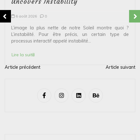
Uncovers Instability
6 août 2026
0
L’image la plus nette de notre Soleil montre quoi ?
L’instabilité. Pour être précis, un certain type de
processus interactif appelé instabilité...
Lire la suite
Article précédent
Article suivant
N
a
v
i
g
a
t
i