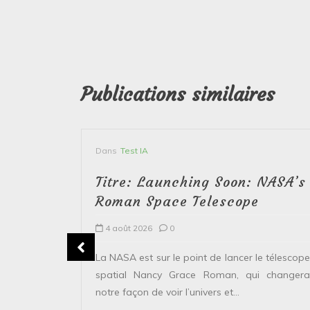
Publications similaires
Dans
Test IA
Titre: Launching Soon: NASA’s
Roman Space Telescope
4 août 2026
0
erver le
La NASA est sur le point de lancer le télescope
 solaire de
spatial Nancy Grace Roman, qui changera
points...
notre façon de voir l’univers et...