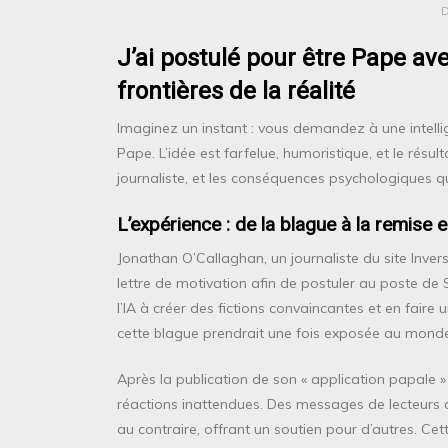
J’ai postulé pour être Pape ave
frontières de la réalité
Imaginez un instant : vous demandez à une intellig
Pape. L’idée est farfelue, humoristique, et le résult
journaliste, et les conséquences psychologiques qu
L’expérience : de la blague à la remise 
Jonathan O’Callaghan, un journaliste du site Invers
lettre de motivation afin de postuler au poste de So
l’IA à créer des fictions convaincantes et en faire un
cette blague prendrait une fois exposée au monde
Après la publication de son « application papale » 
réactions inattendues. Des messages de lecteurs qui
au contraire, offrant un soutien pour d’autres. Cett