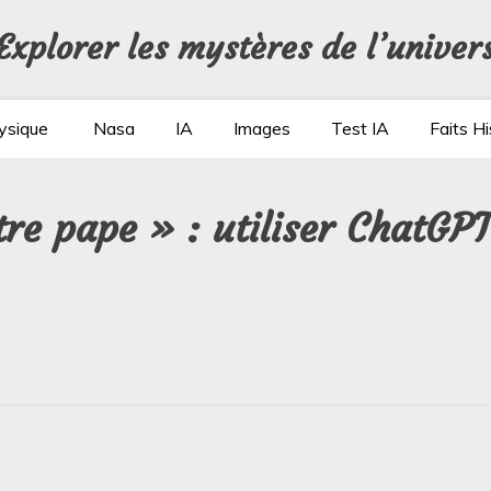
Explorer les mystères de l’univer
ysique
Nasa
IA
Images
Test IA
Faits Hi
tre pape » : utiliser ChatGP