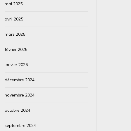
précieuse bague ou le...
Pérou est
mai 2025
Lire la suite
Lire la su
avril 2025
mars 2025
février 2025
janvier 2025
décembre 2024
novembre 2024
octobre 2024
septembre 2024