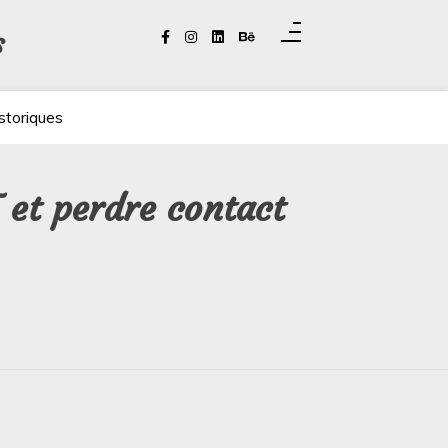
s
storiques
T et perdre contact