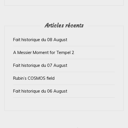
e
l
’
Articles récents
a
Fait historique du 08 August
r
t
A Messier Moment for Tempel 2
i
Fait historique du 07 August
c
l
Rubin’s COSMOS field
e
Fait historique du 06 August