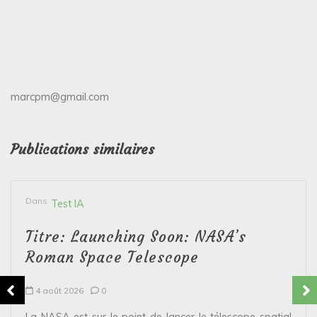
marcpm@gmail.com
Publications similaires
Dans
Test IA
Titre: Launching Soon: NASA’s
Roman Space Telescope
4 août 2026
0
La NASA est sur le point de lancer le télescope spatial