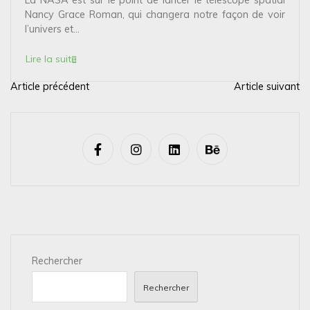
Nancy Grace Roman, qui changera notre façon de voir
l’univers et...
Lire la suite
Article précédent
Article suivant
N
a
v
i
g
a
t
i
Rechercher
o
n
Rechercher
d