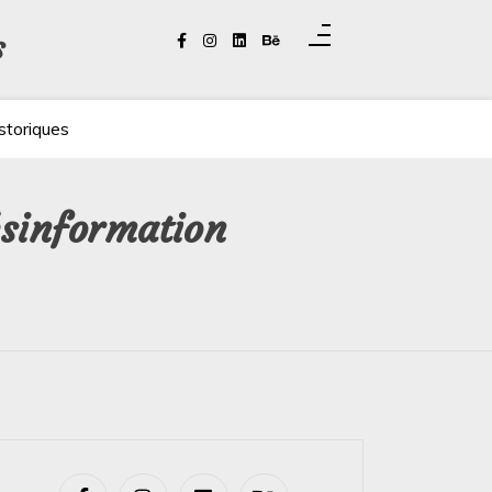
s
storiques
ésinformation