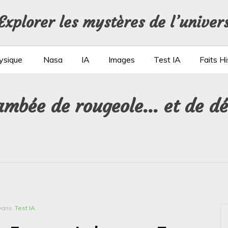
Explorer les mystères de l’univer
ysique
Nasa
IA
Images
Test IA
Faits Hi
lambée de rougeole… et de d
Dans
Test IA