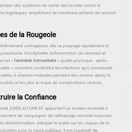
tention des systèmes de santé vers la lutte contre le
ions logistiques, empêchant de nombreux enfants de recevoir
es de la Rougeole
 Extrêmement contagieuse, elle se propage rapidement et
pneumonie, l’encéphalite (inflammation du cerveau) et
ux est «
l’amnésie immunitaire
» qu’elle provoque : après
« oublie » comment combattre les infections qu’il connaissait
érables à d’autres maladies pendant des années après la
 touchés et les plus à risque de complications sévères.
ruire la Confiance
Santé (OMS) et l’UNICEF apportent un soutien essentiel à
ploiement de campagnes de rattrapage vaccinal massives.
a désinformation, éduquer le public sur les risques de la
cination pour la santé publique. Il est impératif de