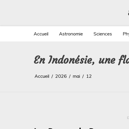
Aller
au
contenu
Accueil
Astronomie
Sciences
Ph
En Indonésie, une f
Accueil
2026
mai
12