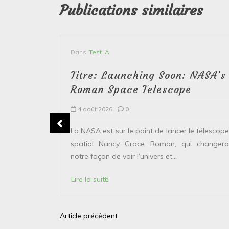
Publications similaires
Dans
Test IA
Titre: Launching Soon: NASA’s
Roman Space Telescope
4 août 2026
0
erver le
La NASA est sur le point de lancer le télescope
 solaire de
spatial Nancy Grace Roman, qui changera
points...
notre façon de voir l’univers et...
Lire la suite
Article précédent
N