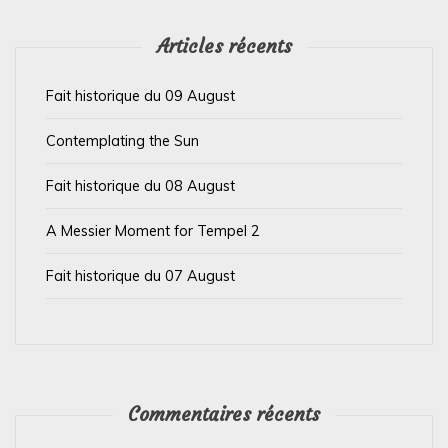
l
’
Articles récents
a
Fait historique du 09 August
r
t
Contemplating the Sun
i
Fait historique du 08 August
c
l
A Messier Moment for Tempel 2
e
Fait historique du 07 August
Commentaires récents