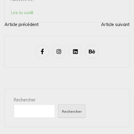
Lire la suite
Article précédent
Article suivant
N
a
v
i
g
a
t
i
Rechercher
o
n
Rechercher
d
e