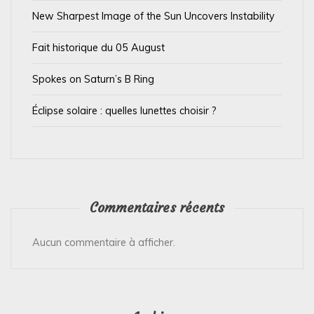
t
New Sharpest Image of the Sun Uncovers Instability
i
Fait historique du 05 August
c
l
Spokes on Saturn’s B Ring
e
Éclipse solaire : quelles lunettes choisir ?
Commentaires récents
Aucun commentaire à afficher.