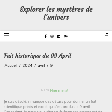
Aller
au
Explorer les mystères de
contenu
l’univers
Fait historique du 09 April
Accueil
2024
avril
9
Dans
Non classé
Je suis désolé, il manque des détails pour donner un fait
scientifique précis et exact qui s’est produit le 9 avril.
Cependant, je peux vous citer un événement intéressant de