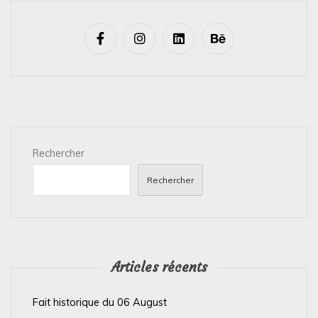
a
v
i
g
a
t
i
Rechercher
o
n
Rechercher
d
e
l
’
Articles récents
a
Fait historique du 06 August
r