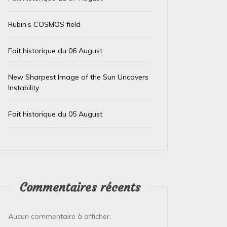
Rubin’s COSMOS field
Fait historique du 06 August
New Sharpest Image of the Sun Uncovers
Dans
Test IA
Dans
Test
Instability
Le trésor caché des téléphones
El Ni
Fait historique du 05 August
usagés de la Banque
immin
d’Angleterre
prépa
4 août 2026
0
4 août 
L’Or de Nos Téléphones : Un Trésor Recyclé
Le Pérou
Commentaires récents
pour un Futur Plus Vert Qui aurait cru que la
Face à l
précieuse bague ou le...
Pérou est
Aucun commentaire à afficher.
Lire la suite
Lire la su