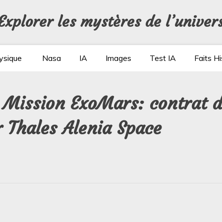
Explorer les mystères de l’univer
ysique
Nasa
IA
Images
Test IA
Faits Hi
: Mission ExoMars: contrat 
r Thales Alenia Space