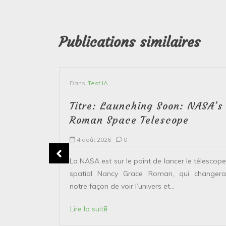
Publications similaires
Dans
Test IA
Titre: Launching Soon: NASA’s
Roman Space Telescope
4 août 2026
0
erver le
La NASA est sur le point de lancer le télescope
 solaire de
spatial Nancy Grace Roman, qui changera
points...
notre façon de voir l’univers et...
Lire la suite