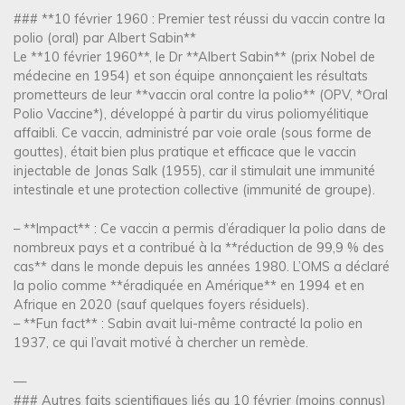
### **10 février 1960 : Premier test réussi du vaccin contre la
polio (oral) par Albert Sabin**
Le **10 février 1960**, le Dr **Albert Sabin** (prix Nobel de
médecine en 1954) et son équipe annonçaient les résultats
prometteurs de leur **vaccin oral contre la polio** (OPV, *Oral
Polio Vaccine*), développé à partir du virus poliomyélitique
affaibli. Ce vaccin, administré par voie orale (sous forme de
gouttes), était bien plus pratique et efficace que le vaccin
injectable de Jonas Salk (1955), car il stimulait une immunité
intestinale et une protection collective (immunité de groupe).
– **Impact** : Ce vaccin a permis d’éradiquer la polio dans de
nombreux pays et a contribué à la **réduction de 99,9 % des
cas** dans le monde depuis les années 1980. L’OMS a déclaré
la polio comme **éradiquée en Amérique** en 1994 et en
Afrique en 2020 (sauf quelques foyers résiduels).
– **Fun fact** : Sabin avait lui-même contracté la polio en
1937, ce qui l’avait motivé à chercher un remède.
—
### Autres faits scientifiques liés au 10 février (moins connus)