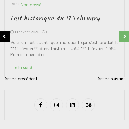
Dans
Non classé
Fait historique du 11 February
11 février 2026
0
Voici un fait scientifique marquant qui s’est produit le
**11 février** dans l’histoire : ### **11 février 1964 :
Premier envoi d’un...
Lire la suite
Article précédent
Article suivant
N
a
v
i
g
a