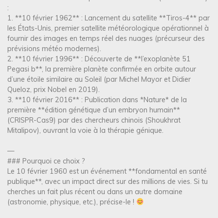
:
1. **10 février 1962** : Lancement du satellite **Tiros-4** par
les États-Unis, premier satellite météorologique opérationnel à
fournir des images en temps réel des nuages (précurseur des
prévisions météo modernes).
2. **10 février 1996** : Découverte de **l’exoplanète 51
Pegasi b**, la première planète confirmée en orbite autour
d’une étoile similaire au Soleil (par Michel Mayor et Didier
Queloz, prix Nobel en 2019).
3. **10 février 2016** : Publication dans *Nature* de la
première **édition génétique d’un embryon humain**
(CRISPR-Cas9) par des chercheurs chinois (Shoukhrat
Mitalipov), ouvrant la voie à la thérapie génique.
—
### Pourquoi ce choix ?
Le 10 février 1960 est un événement **fondamental en santé
publique**, avec un impact direct sur des millions de vies. Si tu
cherches un fait plus récent ou dans un autre domaine
(astronomie, physique, etc.), précise-le !