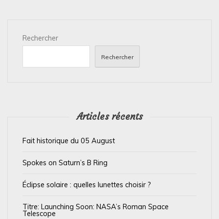
t
i
Rechercher
o
n
Rechercher
d
e
l
’
Articles récents
a
Fait historique du 05 August
r
t
Spokes on Saturn’s B Ring
i
Éclipse solaire : quelles lunettes choisir ?
c
l
Titre: Launching Soon: NASA’s Roman Space
Telescope