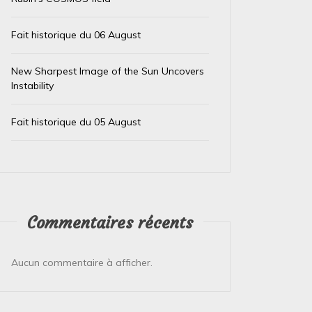
Fait historique du 06 August
New Sharpest Image of the Sun Uncovers
Dans
Non classé
Dans
Non
Instability
Fait historique du 10 February
Fait 
Fait historique du 05 August
10 février 2026
0
9 févrie
Voici un fait scientifique marquant qui s’est
Voici un 
produit le **10 février** dans l’histoire : ###
février*
**10 février 1960 : Premier test réussi...
majeurs q
Commentaires récents
Lire la suite
Lire la su
Aucun commentaire à afficher.