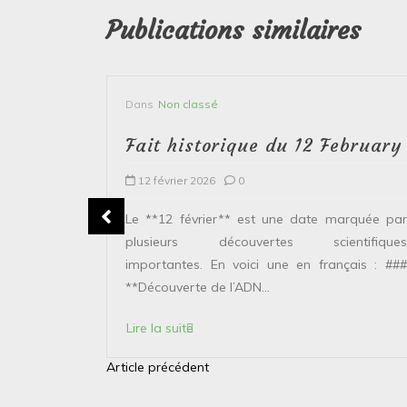
Publications similaires
Dans
Non classé
bruary
Fait historique du 12 February
12 février 2026
0
plusieurs
Le **12 février** est une date marquée par
ntifiques
plusieurs découvertes scientifiques
ais : ###
importantes. En voici une en français : ###
**Découverte de l’ADN...
Lire la suite
Article précédent
N
a