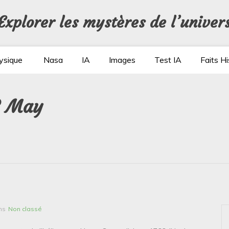
Explorer les mystères de l’univer
ysique
Nasa
IA
Images
Test IA
Faits Hi
28 May
ns
Non classé