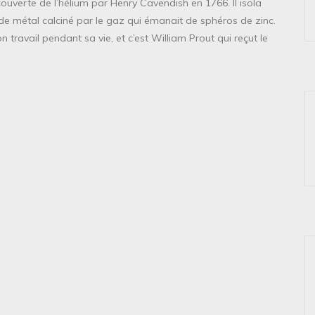
couverte de l’hélium par Henry Cavendish en 1766. Il isola
 de métal calciné par le gaz qui émanait de sphéros de zinc.
travail pendant sa vie, et c’est William Prout qui reçut le