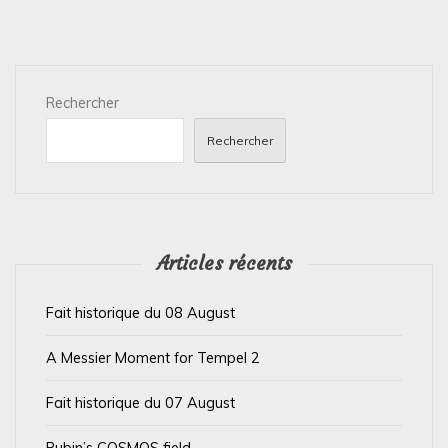
a
t
i
Rechercher
o
n
Rechercher
d
e
l
’
Articles récents
a
Fait historique du 08 August
r
t
A Messier Moment for Tempel 2
i
Fait historique du 07 August
c
l
Rubin’s COSMOS field