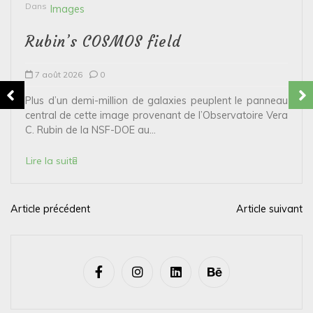
Dans
Images
Rubin’s COSMOS field
7 août 2026
0
Plus d’un demi-million de galaxies peuplent le panneau
central de cette image provenant de l’Observatoire Vera
C. Rubin de la NSF-DOE au...
Lire la suite
Article précédent
Article suivant
N
a
v
i
g