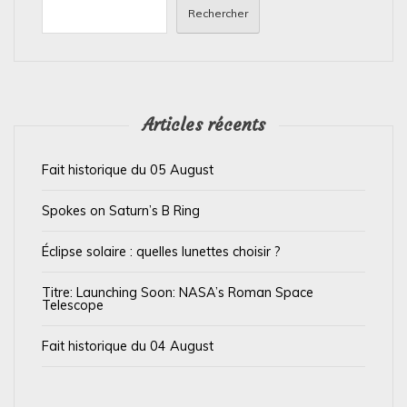
n
Rechercher
d
e
l
’
Articles récents
a
Fait historique du 05 August
r
t
Spokes on Saturn’s B Ring
i
Éclipse solaire : quelles lunettes choisir ?
c
l
Titre: Launching Soon: NASA’s Roman Space
Telescope
e
Fait historique du 04 August