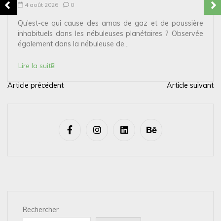
4 août 2026
0
Qu’est-ce qui cause des amas de gaz et de poussière
inhabituels dans les nébuleuses planétaires ? Observée
également dans la nébuleuse de...
Lire la suite
Article précédent
Article suivant
N
a
v
i
g
a
t
i
Rechercher
o