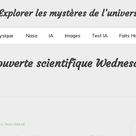
Explorer les mystères de l’univer
ysique
Nasa
IA
Images
Test IA
Faits Hi
couverte scientifique Wedne
ns
Non classé