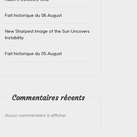
Fait historique du 06 August
New Sharpest Image of the Sun Uncovers
Instability
Fait historique du 05 August
Dans
Non classé
Dans
Non
Fait historique du 10 February
Fait 
10 février 2026
0
9 févrie
Voici un fait scientifique marquant qui s’est
Voici un 
Commentaires récents
produit le **10 février** dans l’histoire : ###
février*
**10 février 1960 : Premier test réussi...
majeurs q
Aucun commentaire à afficher.
Lire la suite
Lire la su