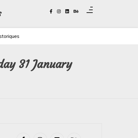
s
storiques
sday 31 January