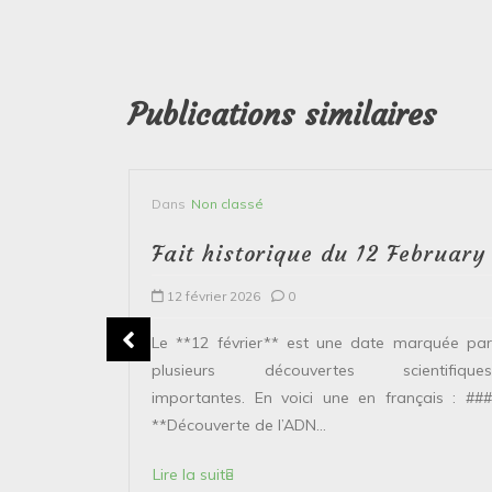
Publications similaires
Dans
Non classé
bruary
Fait historique du 12 February
12 février 2026
0
plusieurs
Le **12 février** est une date marquée par
ntifiques
plusieurs découvertes scientifiques
ais : ###
importantes. En voici une en français : ###
**Découverte de l’ADN...
Lire la suite