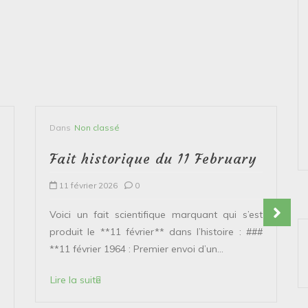
Dans
Non classé
Fait historique du 11 February
11 février 2026
0
Voici un fait scientifique marquant qui s’est
produit le **11 février** dans l’histoire : ###
**11 février 1964 : Premier envoi d’un...
Lire la suite