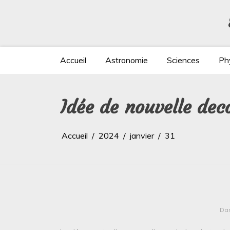
Aller
au
contenu
Accueil
Astronomie
Sciences
Ph
Idée de nouvelle de
Accueil
2024
janvier
31
Da