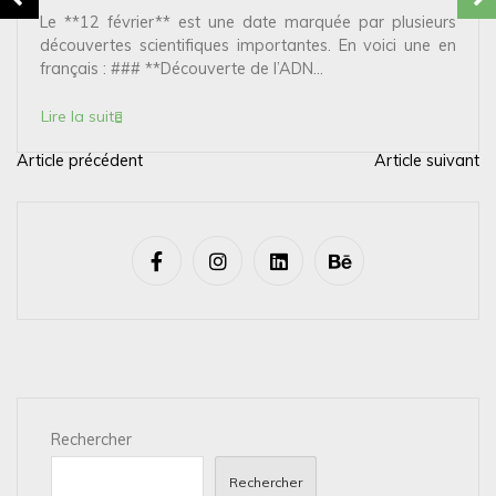
Le **12 février** est une date marquée par plusieurs
découvertes scientifiques importantes. En voici une en
français : ### **Découverte de l’ADN...
Lire la suite
Article précédent
Article suivant
N
a
v
i
g
a
t
i
Rechercher
o
n
Rechercher