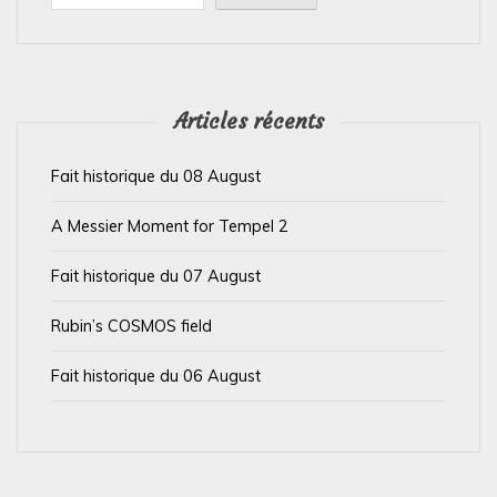
d
e
l
’
Articles récents
a
Fait historique du 08 August
r
t
A Messier Moment for Tempel 2
i
Fait historique du 07 August
c
l
Rubin’s COSMOS field
e
Fait historique du 06 August