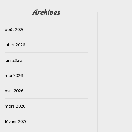
produit le **10 février** dans l’histoire : ###
février*
**10 février 1960 : Premier test réussi...
majeurs q
Archives
Lire la suite
Lire la su
août 2026
juillet 2026
juin 2026
mai 2026
avril 2026
mars 2026
février 2026