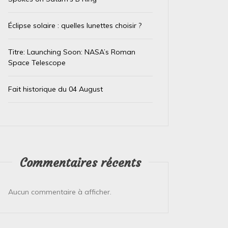
Éclipse solaire : quelles lunettes choisir ?
Titre: Launching Soon: NASA’s Roman
Space Telescope
Fait historique du 04 August
Dans
Non classé
Dans
Non
Commentaires récents
Fait historique du 10 February
Fait 
Aucun commentaire à afficher.
10 février 2026
0
9 févrie
Voici un fait scientifique marquant qui s’est
Voici un 