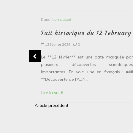
Dans
Non classé
bruary
Fait historique du 12 February
12 février 2026
0
plusieurs
Le **12 février** est une date marquée par
ntifiques
plusieurs découvertes scientifiques
ais : ###
importantes. En voici une en français : ###
**Découverte de l’ADN...
Lire la suite
Article précédent
N
a
v