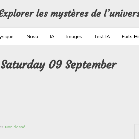
Explorer les mystères de l’univer
ysique
Nasa
IA
Images
Test IA
Faits Hi
: Saturday 09 September
ns
Non classé