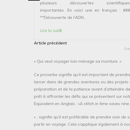
ntifiques
plusieurs découvertes scientifiques
ais : ###
importantes. En voici une en français : ###
**Découverte de l’ADN...
Lire la suite
Article précédent
N
Da
a
« Qui veut voyager loin ménage sa monture. »
v
i
Ce proverbe signifie qu’il est important de prend
g
lancer dans de grandes aventures ou des projets am
préparation et de la patience avant d’atteindre des o
a
prêt à affronter les défis qui se présentent sur not
t
Equivalent en Anglais : »A stitch in time saves nine.
i
« , signifie qu’il est préférable de prendre soin 
o
partir en voyage. Cela s’applique également à no