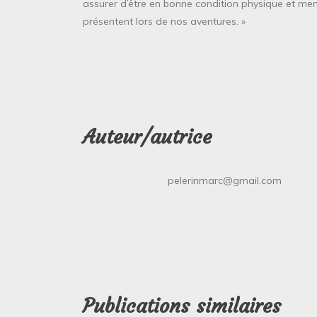
n
assurer d’être en bonne condition physique et menta
présentent lors de nos aventures. »
d
e
l
’
a
Auteur/autrice
r
t
pelerinmarc@gmail.com
i
c
l
e
Publications similaires