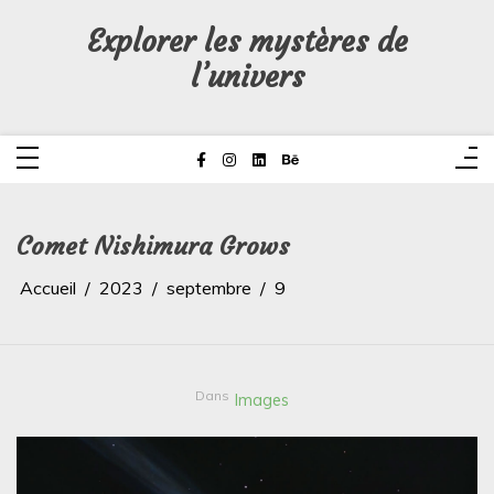
Aller
au
Explorer les mystères de
contenu
l’univers
Comet Nishimura Grows
Accueil
2023
septembre
9
Dans
Images