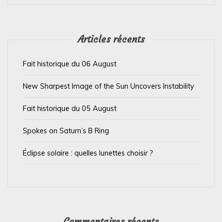
e
l
’
Articles récents
a
Fait historique du 06 August
r
t
New Sharpest Image of the Sun Uncovers Instability
i
Fait historique du 05 August
c
l
Spokes on Saturn’s B Ring
e
Éclipse solaire : quelles lunettes choisir ?
Commentaires récents