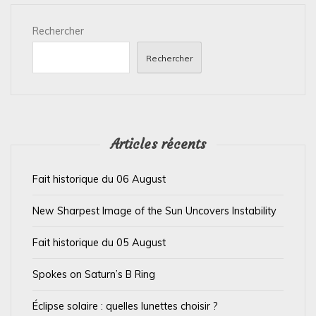
i
Rechercher
o
n
Rechercher
d
e
l
’
Articles récents
a
Fait historique du 06 August
r
t
New Sharpest Image of the Sun Uncovers Instability
i
Fait historique du 05 August
c
l
Spokes on Saturn’s B Ring
e
Éclipse solaire : quelles lunettes choisir ?