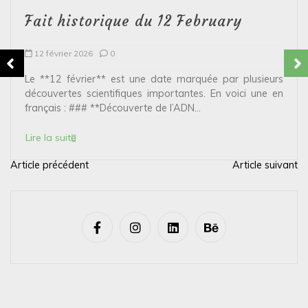
Fait historique du 12 February
12 février 2026
0
Le **12 février** est une date marquée par plusieurs
découvertes scientifiques importantes. En voici une en
français : ### **Découverte de l’ADN...
Lire la suite
Article précédent
Article suivant
N
a
v
i
g
a
t