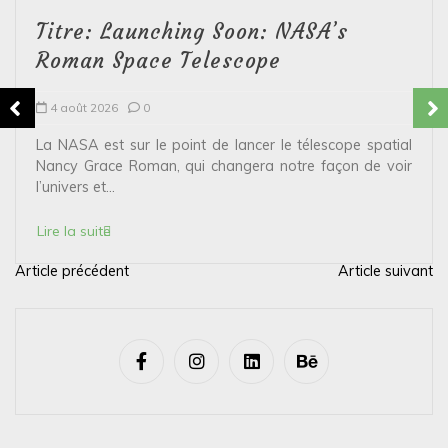
Titre: Launching Soon: NASA’s
Roman Space Telescope
4 août 2026
0
La NASA est sur le point de lancer le télescope spatial
Nancy Grace Roman, qui changera notre façon de voir
l’univers et...
Lire la suite
Article précédent
Article suivant
N
a
v
i
g
a