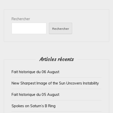
t
i
Rechercher
o
n
Rechercher
d
e
l
’
Articles récents
a
Fait historique du 06 August
r
t
New Sharpest Image of the Sun Uncovers Instability
i
Fait historique du 05 August
c
l
Spokes on Saturn’s B Ring