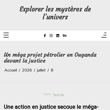
Aller
au
Explorer les mystères de
contenu
l’univers
Un méga projet pétrolier en Ouganda
devant la justice
Accueil
2026
juillet
8
Dans
Test IA
Une action en justice secoue le méga-