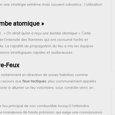
une stratégie extrême mais souvent salvatrice : l’utilisation
bombe atomique »
t :
« On dirait qu’on a reçu une bombe atomique »
. Cette
et l’intensité des flammes qui ont consumé forêts et
e. La rapidité de propagation du feu a mis les équipes
cisions stratégiques rapides et audacieuses.
re-Feux
s, notamment en direction de zones habitées comme
u recours aux
feux tactiques
, plus communément appelés
iste à allumer un feu volontaire, sous contrôle strict, en
e feu principal de son combustible lorsqu’il l’atteindra,
 une manœuvre de haute précision, qui exige une connaissance