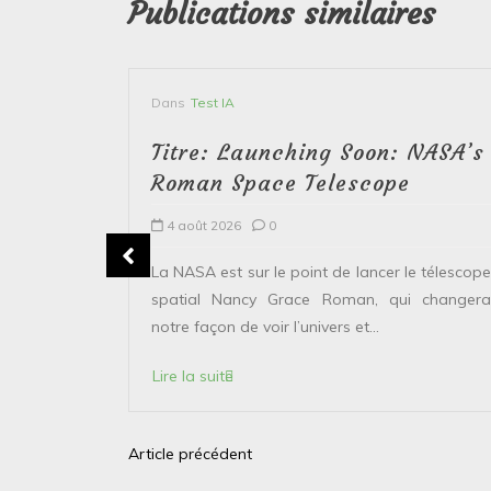
Publications similaires
Dans
Test IA
Titre: Launching Soon: NASA’s
Roman Space Telescope
4 août 2026
0
erver le
La NASA est sur le point de lancer le télescope
 solaire de
spatial Nancy Grace Roman, qui changera
points...
notre façon de voir l’univers et...
Lire la suite
Article précédent
N