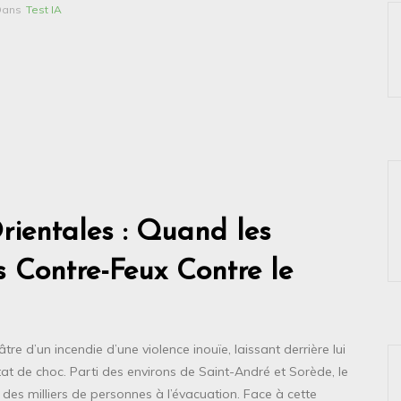
Dans
Test IA
rientales : Quand les
 Contre-Feux Contre le
e d’un incendie d’une violence inouïe, laissant derrière lui
 de choc. Parti des environs de Saint-André et Sorède, le
 des milliers de personnes à l’évacuation. Face à cette