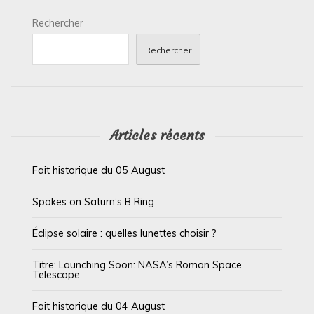
i
Rechercher
o
n
Rechercher
d
e
l
’
Articles récents
a
Fait historique du 05 August
r
t
Spokes on Saturn’s B Ring
i
Éclipse solaire : quelles lunettes choisir ?
c
l
Titre: Launching Soon: NASA’s Roman Space
Telescope
e
Fait historique du 04 August