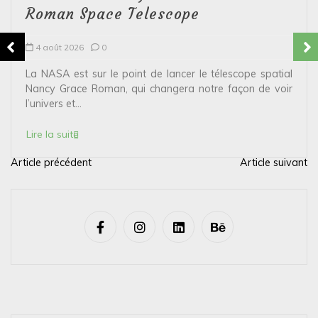
Roman Space Telescope
4 août 2026
0
La NASA est sur le point de lancer le télescope spatial
Nancy Grace Roman, qui changera notre façon de voir
l’univers et...
Lire la suite
Article précédent
Article suivant
N
a
v
i
g
a
t