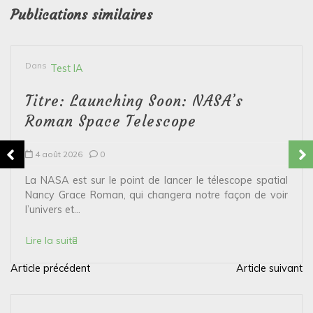
Publications similaires
Dans
Test IA
Titre: Launching Soon: NASA’s
Roman Space Telescope
4 août 2026
0
La NASA est sur le point de lancer le télescope spatial
Nancy Grace Roman, qui changera notre façon de voir
l’univers et...
Lire la suite
Article précédent
Article suivant
N
a