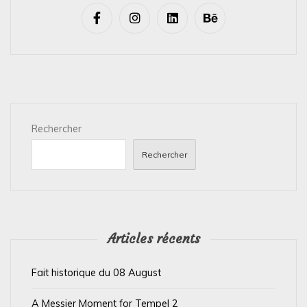
v
i
g
a
t
i
Rechercher
o
n
Rechercher
d
e
l
’
Articles récents
a
Fait historique du 08 August
r
t
A Messier Moment for Tempel 2