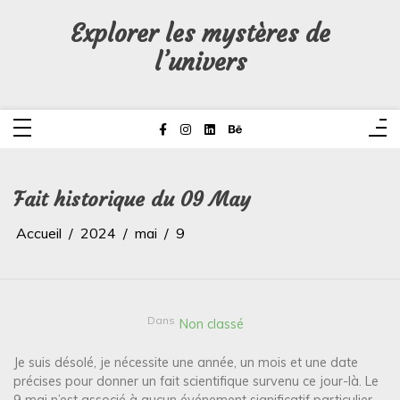
Aller
au
Explorer les mystères de
contenu
l’univers
Fait historique du 09 May
Accueil
2024
mai
9
Dans
Non classé
Je suis désolé, je nécessite une année, un mois et une date
précises pour donner un fait scientifique survenu ce jour-là. Le
9 mai n’est associé à aucun événement significatif particulier