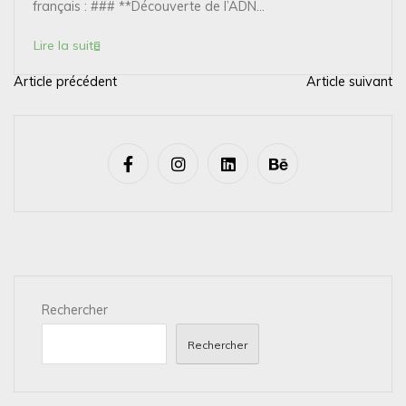
français : ### **Découverte de l’ADN...
Lire la suite
Article précédent
Article suivant
N
a
v
i
g
a
t
i
Rechercher
o
n
Rechercher
d
e