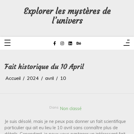
Aller
au
Explorer les mystères de
contenu
l’univers
Fait historique du 10 April
Accueil
2024
avril
10
Dans
Non classé
Je suis désolé, mais je ne peux pas donner un fait scientifique
particulier qui ait eu lieu le 10 avril sans connaître plus de
détails. Cependant, je peux vous partager un intéressant fait