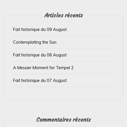
l
’
Articles récents
a
Fait historique du 09 August
r
t
Contemplating the Sun
i
Fait historique du 08 August
c
l
A Messier Moment for Tempel 2
e
Fait historique du 07 August
Commentaires récents