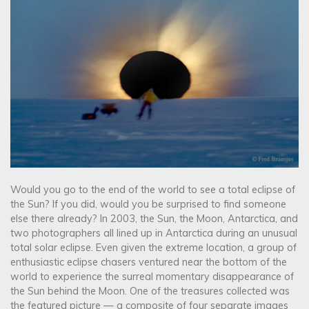
Would you go to the end of the world to see a total eclipse of
the Sun? If you did, would you be surprised to find someone
else there already? In 2003, the Sun, the Moon, Antarctica, and
two photographers all lined up in Antarctica during an unusual
total solar eclipse. Even given the extreme location, a group of
enthusiastic eclipse chasers ventured near the bottom of the
world to experience the surreal momentary disappearance of
the Sun behind the Moon. One of the treasures collected was
the featured picture — a composite of four separate images