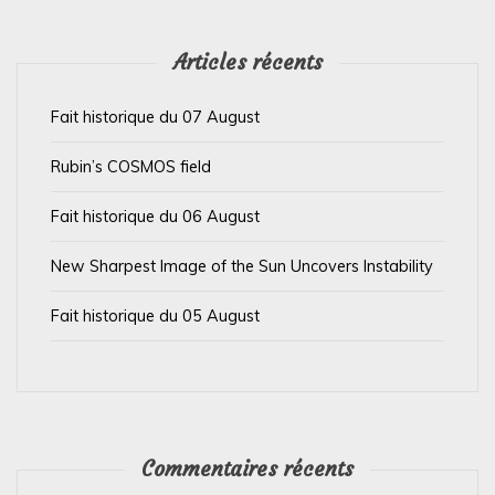
l
’
Articles récents
a
Fait historique du 07 August
r
t
Rubin’s COSMOS field
i
Fait historique du 06 August
c
l
New Sharpest Image of the Sun Uncovers Instability
e
Fait historique du 05 August
Commentaires récents