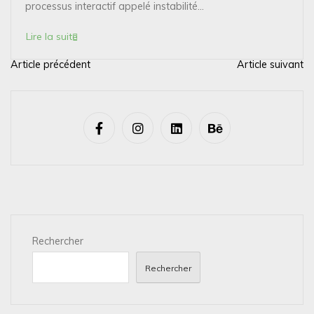
processus interactif appelé instabilité...
Lire la suite
Article précédent
Article suivant
N
a
v
i
g
a
t
i
Rechercher
o
n
Rechercher
d
e