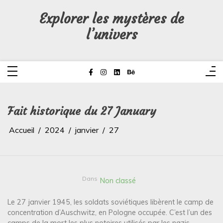
Aller
au
Explorer les mystères de
contenu
l’univers
Fait historique du 27 January
Accueil
2024
janvier
27
Dans
Non classé
Le 27 janvier 1945, les soldats soviétiques libèrent le camp de
concentration d’Auschwitz, en Pologne occupée. C’est l’un des
camps de la mort les plus notoires utilisés par les nazis