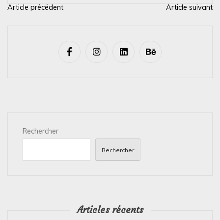
Article précédent
Article suivant
N
a
v
i
g
a
t
i
Rechercher
o
n
Rechercher
d
e
l
’
Articles récents