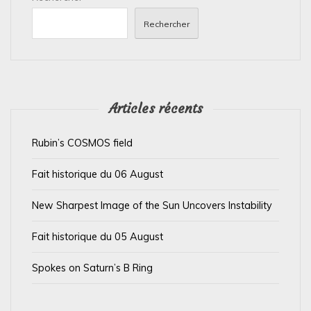
n
Rechercher
d
e
l
’
Articles récents
a
Rubin’s COSMOS field
r
t
Fait historique du 06 August
i
New Sharpest Image of the Sun Uncovers Instability
c
l
Fait historique du 05 August
e
Spokes on Saturn’s B Ring