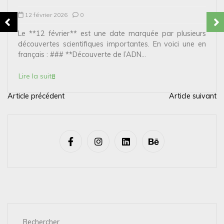
12 février 2026
0
Le **12 février** est une date marquée par plusieurs
découvertes scientifiques importantes. En voici une en
français : ### **Découverte de l’ADN...
Lire la suite
Article précédent
Article suivant
N
a
v
i
g
a
t
i
Rechercher
o