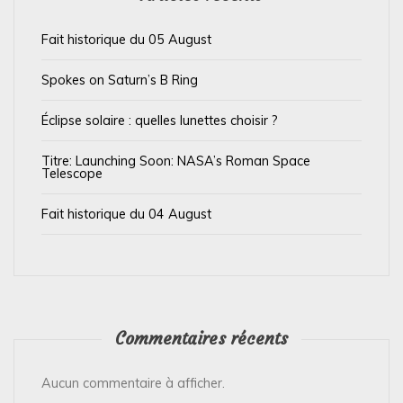
a
Fait historique du 05 August
r
t
Spokes on Saturn’s B Ring
i
Éclipse solaire : quelles lunettes choisir ?
c
l
Titre: Launching Soon: NASA’s Roman Space
Telescope
e
Fait historique du 04 August
Commentaires récents
Aucun commentaire à afficher.