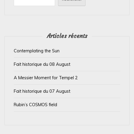
d
e
l
’
Articles récents
a
Contemplating the Sun
r
t
Fait historique du 08 August
i
A Messier Moment for Tempel 2
c
l
Fait historique du 07 August
e
Rubin’s COSMOS field