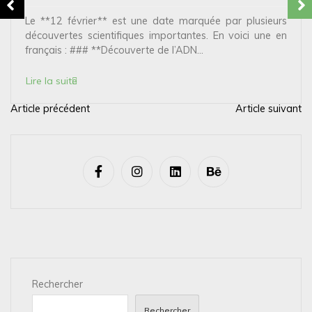
Le **12 février** est une date marquée par plusieurs
découvertes scientifiques importantes. En voici une en
français : ### **Découverte de l’ADN...
Lire la suite
Article précédent
Article suivant
N
a
v
i
g
a
t
i
Rechercher
o
n
Rechercher