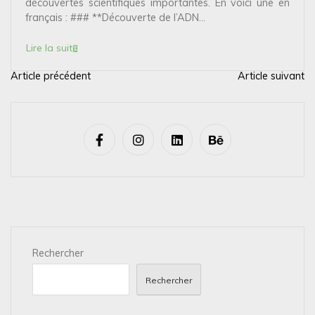
découvertes scientifiques importantes. En voici une en
français : ### **Découverte de l’ADN...
Lire la suite
Article précédent
Article suivant
N
a
v
i
g
a
t
i
Rechercher
o
n
Rechercher
d