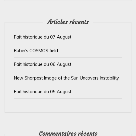
e
l
’
Articles récents
a
Fait historique du 07 August
r
t
Rubin’s COSMOS field
i
Fait historique du 06 August
c
l
New Sharpest Image of the Sun Uncovers Instability
e
Fait historique du 05 August
Commentaires récents