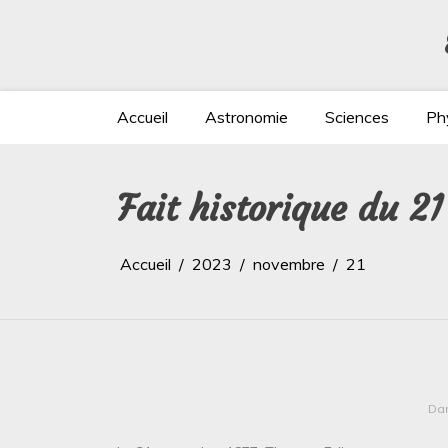
Aller
au
contenu
Accueil
Astronomie
Sciences
Ph
Fait historique du 2
Accueil
2023
novembre
21
Da