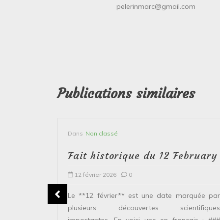
pelerinmarc@gmail.com
Publications similaires
Dans
Non classé
bruary
Fait historique du 12 February
12 février 2026
0
plusieurs
Le **12 février** est une date marquée par
ntifiques
plusieurs découvertes scientifiques
ais : ###
importantes. En voici une en français : ###