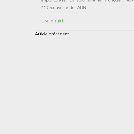
**Découverte de l’ADN...
Lire la suite
Article précédent
N
a
v
i
g
a
t
i
o
n
d