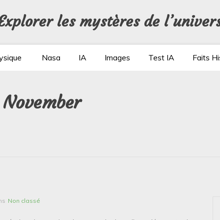
Explorer les mystères de l’univer
ysique
Nasa
IA
Images
Test IA
Faits Hi
1 November
ns
Non classé