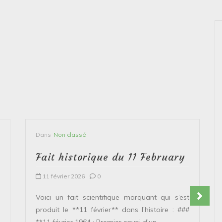
Dans
Non classé
Fait historique du 11 February
11 février 2026
0
Voici un fait scientifique marquant qui s’est
produit le **11 février** dans l’histoire : ###
**11 février 1964 : Premier envoi d’un...