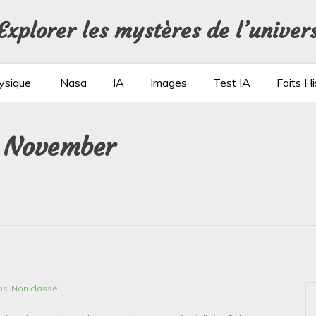
Explorer les mystères de l’univer
ysique
Nasa
IA
Images
Test IA
Faits Hi
4 November
ns
Non classé