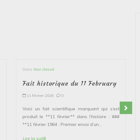
Dans
Non classé
Fait historique du 11 February
11 février 2026
0
Voici un fait scientifique marquant qui s’est
produit le **11 février** dans l’histoire : ###
**11 février 1964 : Premier envoi d’un...
Lire la suite