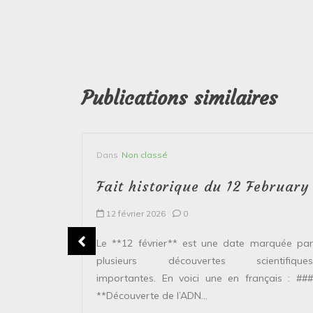
Publications similaires
Dans
Non classé
bruary
Fait historique du 12 February
12 février 2026
0
plusieurs
Le **12 février** est une date marquée par
ntifiques
plusieurs découvertes scientifiques
ais : ###
importantes. En voici une en français : ###
**Découverte de l’ADN...