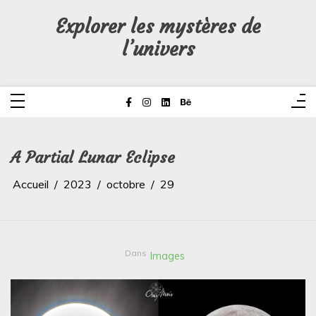
Aller
au
Explorer les mystères de
contenu
l’univers
A Partial Lunar Eclipse
Accueil
2023
octobre
29
Dans
Images