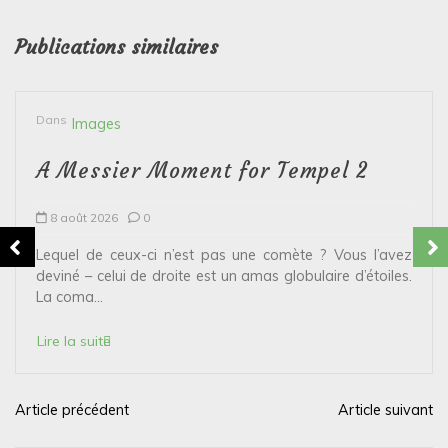
Publications similaires
Dans
Images
A Messier Moment for Tempel 2
8 août 2026
0
Lequel de ceux-ci n’est pas une comète ? Vous l’avez
deviné – celui de droite est un amas globulaire d’étoiles.
La coma...
Lire la suite
Article précédent
Article suivant
N