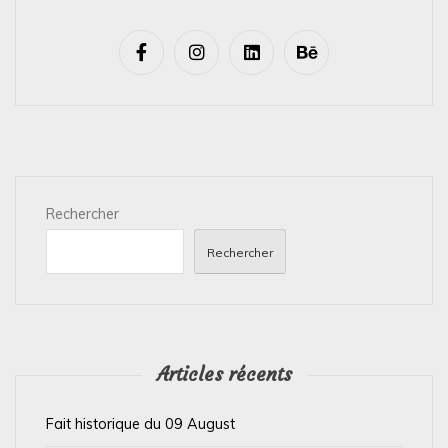
a
v
i
g
a
t
i
Rechercher
o
n
Rechercher
d
e
l
’
Articles récents
a
Fait historique du 09 August
r