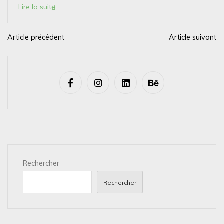
Lire la suite
Article précédent
Article suivant
N
a
v
i
g
a
t
i
Rechercher
o
n
Rechercher
d
e