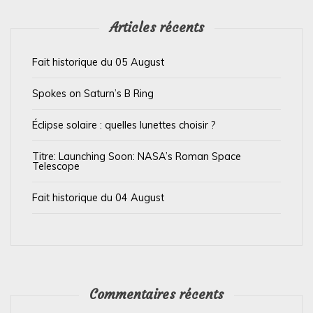
l
’
Articles récents
a
Fait historique du 05 August
r
t
Spokes on Saturn’s B Ring
i
Éclipse solaire : quelles lunettes choisir ?
c
l
Titre: Launching Soon: NASA’s Roman Space
Telescope
e
Fait historique du 04 August
Commentaires récents