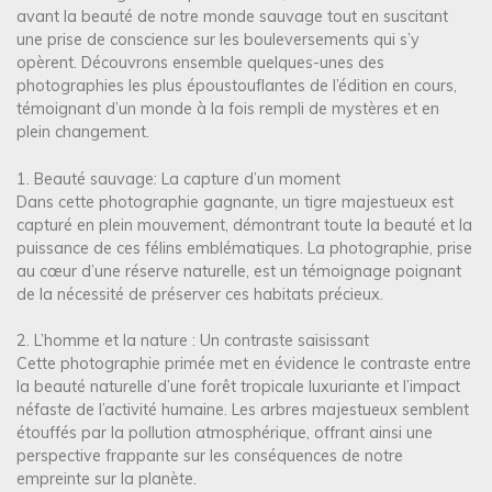
i
avant la beauté de notre monde sauvage tout en suscitant
une prise de conscience sur les bouleversements qui s’y
o
opèrent. Découvrons ensemble quelques-unes des
n
photographies les plus époustouflantes de l’édition en cours,
témoignant d’un monde à la fois rempli de mystères et en
d
plein changement.
e
1. Beauté sauvage: La capture d’un moment
l
Dans cette photographie gagnante, un tigre majestueux est
’
capturé en plein mouvement, démontrant toute la beauté et la
a
puissance de ces félins emblématiques. La photographie, prise
au cœur d’une réserve naturelle, est un témoignage poignant
r
de la nécessité de préserver ces habitats précieux.
t
2. L’homme et la nature : Un contraste saisissant
i
Cette photographie primée met en évidence le contraste entre
c
la beauté naturelle d’une forêt tropicale luxuriante et l’impact
néfaste de l’activité humaine. Les arbres majestueux semblent
l
étouffés par la pollution atmosphérique, offrant ainsi une
e
perspective frappante sur les conséquences de notre
empreinte sur la planète.