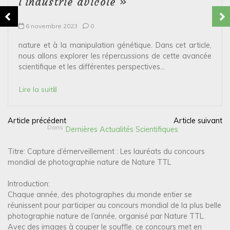
l’industrie avicole »
6 novembre 2023
0
nature et à la manipulation génétique. Dans cet article,
nous allons explorer les répercussions de cette avancée
scientifique et les différentes perspectives...
Lire la suite
Article précédent
Article suivant
N
Dans
Dernières Actualités Scientifiques
a
Titre: Capture d’émerveillement : Les lauréats du concours
v
mondial de photographie nature de Nature TTL
i
Introduction:
g
Chaque année, des photographes du monde entier se
a
réunissent pour participer au concours mondial de la plus belle
photographie nature de l’année, organisé par Nature TTL.
t
Avec des images à couper le souffle, ce concours met en