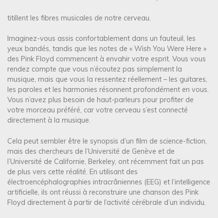
a
titillent les fibres musicales de notre cerveau.
v
i
Imaginez-vous assis confortablement dans un fauteuil, les
yeux bandés, tandis que les notes de « Wish You Were Here »
g
des Pink Floyd commencent à envahir votre esprit. Vous vous
a
rendez compte que vous n’écoutez pas simplement la
musique, mais que vous la ressentez réellement – les guitares,
t
les paroles et les harmonies résonnent profondément en vous.
i
Vous n’avez plus besoin de haut-parleurs pour profiter de
votre morceau préféré, car votre cerveau s’est connecté
o
directement à la musique.
n
Cela peut sembler être le synopsis d’un film de science-fiction,
d
mais des chercheurs de l’Université de Genève et de
e
l’Université de Californie, Berkeley, ont récemment fait un pas
de plus vers cette réalité. En utilisant des
l
électroencéphalographies intracrâniennes (EEG) et l’intelligence
’
artificielle, ils ont réussi à reconstruire une chanson des Pink
a
Floyd directement à partir de l’activité cérébrale d’un individu.