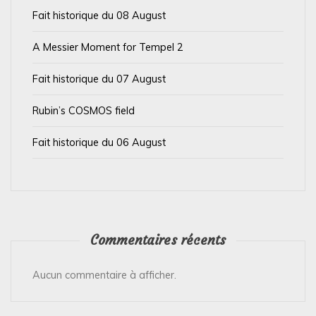
a
Fait historique du 08 August
r
t
A Messier Moment for Tempel 2
i
Fait historique du 07 August
c
l
Rubin’s COSMOS field
e
Fait historique du 06 August
Commentaires récents
Aucun commentaire à afficher.