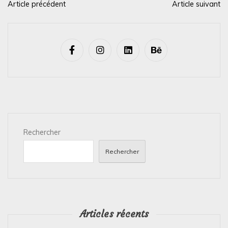
Article précédent
Article suivant
N
a
v
i
g
a
t
i
Rechercher
o
n
Rechercher
d
e
l
’
Articles récents