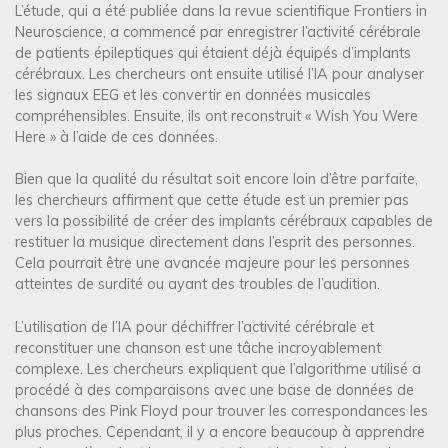
r
L’étude, qui a été publiée dans la revue scientifique Frontiers in
t
Neuroscience, a commencé par enregistrer l’activité cérébrale
de patients épileptiques qui étaient déjà équipés d’implants
i
cérébraux. Les chercheurs ont ensuite utilisé l’IA pour analyser
c
les signaux EEG et les convertir en données musicales
compréhensibles. Ensuite, ils ont reconstruit « Wish You Were
l
Here » à l’aide de ces données.
e
Bien que la qualité du résultat soit encore loin d’être parfaite,
les chercheurs affirment que cette étude est un premier pas
vers la possibilité de créer des implants cérébraux capables de
restituer la musique directement dans l’esprit des personnes.
Cela pourrait être une avancée majeure pour les personnes
atteintes de surdité ou ayant des troubles de l’audition.
L’utilisation de l’IA pour déchiffrer l’activité cérébrale et
reconstituer une chanson est une tâche incroyablement
complexe. Les chercheurs expliquent que l’algorithme utilisé a
procédé à des comparaisons avec une base de données de
chansons des Pink Floyd pour trouver les correspondances les
plus proches. Cependant, il y a encore beaucoup à apprendre