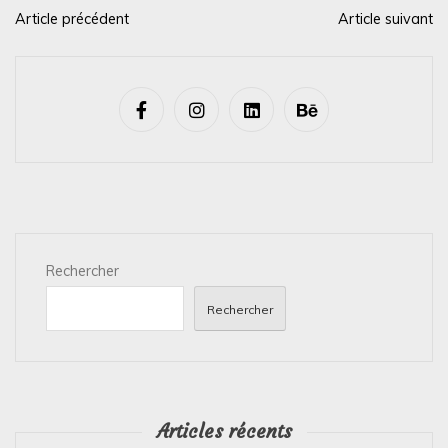
Article précédent
Article suivant
N
a
v
i
g
a
t
i
Rechercher
o
n
Rechercher
d
e
l
’
Articles récents