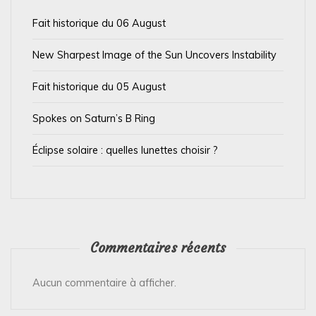
a
Fait historique du 06 August
r
t
New Sharpest Image of the Sun Uncovers Instability
i
Fait historique du 05 August
c
l
Spokes on Saturn’s B Ring
e
Éclipse solaire : quelles lunettes choisir ?
Commentaires récents
Aucun commentaire à afficher.