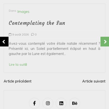
Dans
Images
Contemplating the Sun
9 août 2026
0
Avez-vous contemplé votre étoile natale récemment ?
Présenté ici, un Soleil partiellement éclipsé en haut à
gauche par la Lune est également...
Lire la suite
Article précédent
Article suivant
N
a
v
i