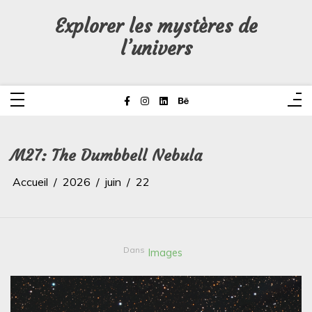
Aller
au
Explorer les mystères de
contenu
l’univers
M27: The Dumbbell Nebula
Accueil
2026
juin
22
Dans
Images