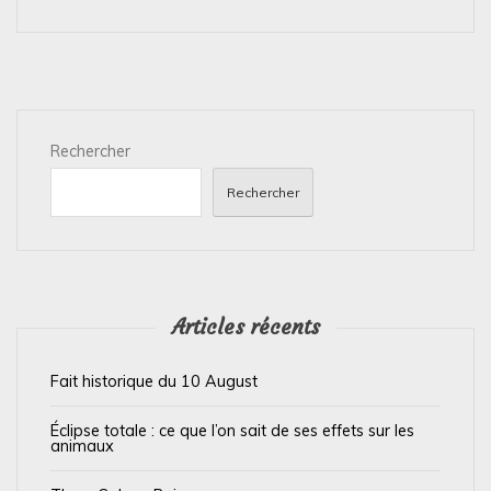
g
a
t
i
Rechercher
o
n
Rechercher
d
e
l
’
Articles récents
a
Fait historique du 10 August
r
t
Éclipse totale : ce que l’on sait de ses effets sur les
animaux
i