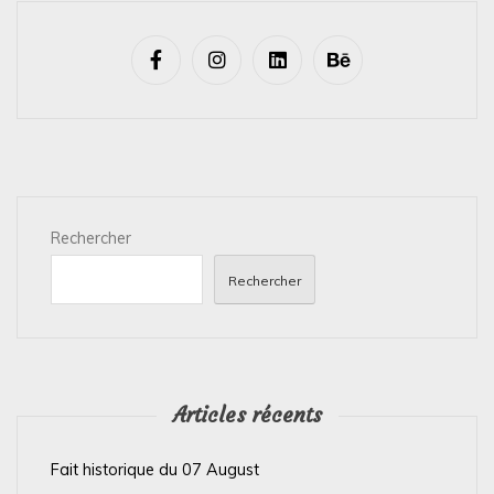
a
v
i
g
a
t
i
Rechercher
o
n
Rechercher
d
e
l
’
Articles récents
a
Fait historique du 07 August
r