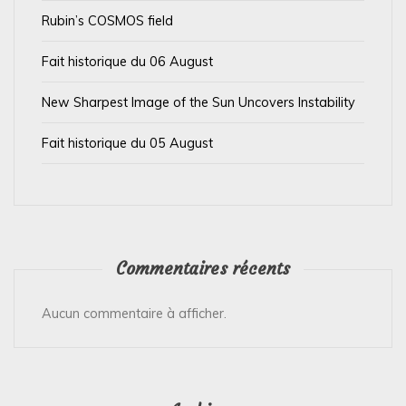
t
Rubin’s COSMOS field
i
Fait historique du 06 August
c
l
New Sharpest Image of the Sun Uncovers Instability
e
Fait historique du 05 August
Commentaires récents
Aucun commentaire à afficher.