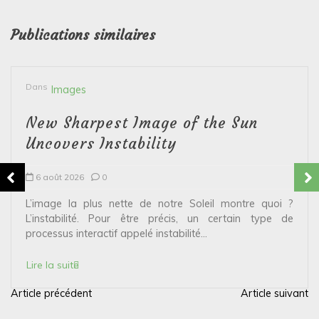
Publications similaires
Dans
Images
New Sharpest Image of the Sun
Uncovers Instability
6 août 2026
0
L’image la plus nette de notre Soleil montre quoi ?
L’instabilité. Pour être précis, un certain type de
processus interactif appelé instabilité...
Lire la suite
Article précédent
Article suivant
N