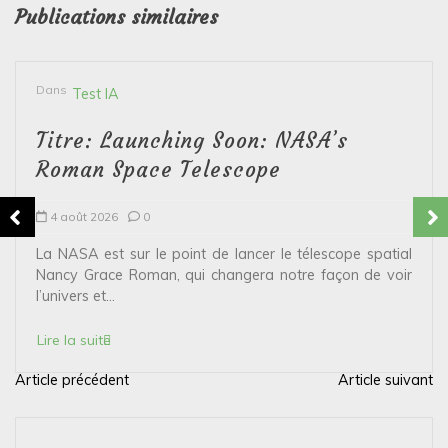
Publications similaires
Dans
Test IA
Titre: Launching Soon: NASA’s
Roman Space Telescope
4 août 2026
0
La NASA est sur le point de lancer le télescope spatial
Nancy Grace Roman, qui changera notre façon de voir
l’univers et...
Lire la suite
Article précédent
Article suivant
N
a