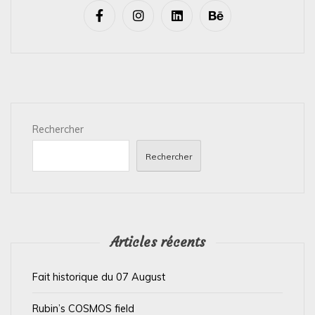
v
i
g
a
t
i
Rechercher
o
n
Rechercher
d
e
l
’
Articles récents
a
Fait historique du 07 August
r
t
Rubin’s COSMOS field