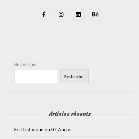
v
i
g
a
t
i
Rechercher
o
n
Rechercher
d
e
l
’
Articles récents
a
Fait historique du 07 August
r