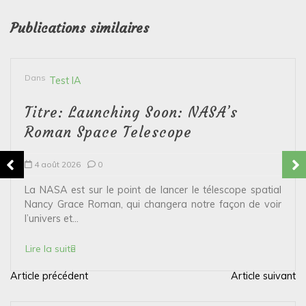
Publications similaires
Dans
Test IA
Titre: Launching Soon: NASA’s
Roman Space Telescope
4 août 2026
0
La NASA est sur le point de lancer le télescope spatial
Nancy Grace Roman, qui changera notre façon de voir
l’univers et...
Lire la suite
Article précédent
Article suivant
N
a