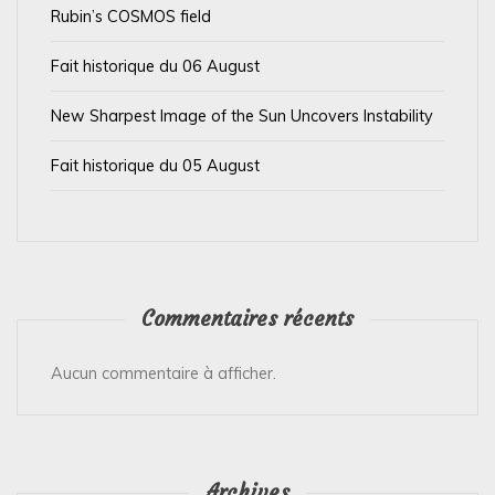
t
Rubin’s COSMOS field
i
Fait historique du 06 August
c
l
New Sharpest Image of the Sun Uncovers Instability
e
Fait historique du 05 August
Commentaires récents
Aucun commentaire à afficher.
Archives