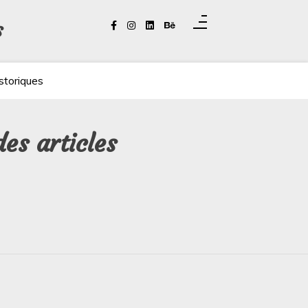
s
storiques
es articles