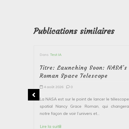
Publications similaires
Dans
Test IA
Titre: Launching Soon: NASA’s
Roman Space Telescope
4 août 2026
0
erver le
La NASA est sur le point de lancer le télescope
 solaire de
spatial Nancy Grace Roman, qui changera
points...
notre façon de voir l’univers et...
Lire la suite