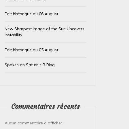
Fait historique du 06 August
New Sharpest Image of the Sun Uncovers
Instability
Fait historique du 05 August
Dans
Test IA
Dans
Test
Spokes on Saturn’s B Ring
Le trésor caché des téléphones
El Ni
usagés de la Banque
immin
d’Angleterre
prépa
4 août 2026
0
4 août 
Commentaires récents
L’Or de Nos Téléphones : Un Trésor Recyclé
Le Pérou
pour un Futur Plus Vert Qui aurait cru que la
Face à l
précieuse bague ou le...
Pérou est
Aucun commentaire à afficher.