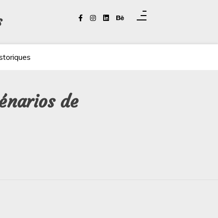
s
storiques
cénarios de