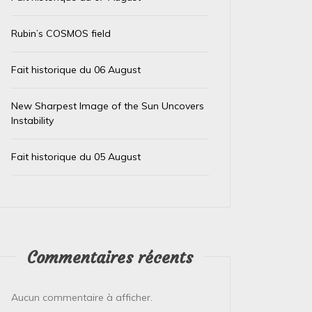
Rubin’s COSMOS field
Fait historique du 06 August
New Sharpest Image of the Sun Uncovers
Instability
Dans
Test IA
Dans
Test
Fait historique du 05 August
Le trésor caché des téléphones
El Ni
usagés de la Banque
immin
d’Angleterre
prépa
4 août 2026
0
4 août 
Commentaires récents
L’Or de Nos Téléphones : Un Trésor Recyclé
Le Pérou
pour un Futur Plus Vert Qui aurait cru que la
Face à l
précieuse bague ou le...
Pérou est
Aucun commentaire à afficher.