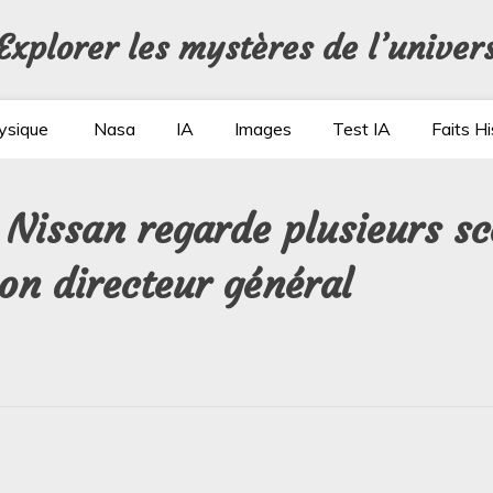
Explorer les mystères de l’univer
ysique
Nasa
IA
Images
Test IA
Faits Hi
: Nissan regarde plusieurs s
son directeur général