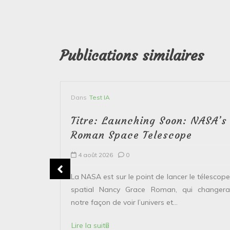
Publications similaires
Dans
Test IA
Titre: Launching Soon: NASA’s
Roman Space Telescope
4 août 2026
0
erver le
La NASA est sur le point de lancer le télescope
 solaire de
spatial Nancy Grace Roman, qui changera
points...
notre façon de voir l’univers et...
Lire la suite