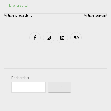
Lire la suite
Article précédent
Article suivant
N
a
v
i
g
a
t
i
Rechercher
o
n
Rechercher
d
e
l