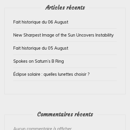
’
Articles récents
a
Fait historique du 06 August
r
t
New Sharpest Image of the Sun Uncovers Instability
i
Fait historique du 05 August
c
l
Spokes on Saturn’s B Ring
e
Éclipse solaire : quelles lunettes choisir ?
Commentaires récents
Aucun commentaire à afficher.