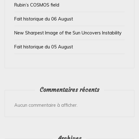
t
Rubin’s COSMOS field
i
Fait historique du 06 August
c
l
New Sharpest Image of the Sun Uncovers Instability
e
Fait historique du 05 August
Commentaires récents
Aucun commentaire à afficher.
Archives