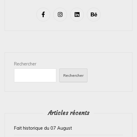
v
i
g
a
t
i
Rechercher
o
n
Rechercher
d
e
l
’
Articles récents
a
Fait historique du 07 August
r