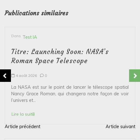
Publications similaires
Dans
Test IA
Titre: Launching Soon: NASA’s
Roman Space Telescope
4 août 2026
0
La NASA est sur le point de lancer le télescope spatial
Nancy Grace Roman, qui changera notre façon de voir
l’univers et...
Lire la suite
Article précédent
Article suivant
N
a