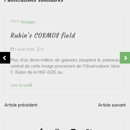
Dans
Images
Rubin’s COSMOS field
7 août 2026
0
Plus d’un demi-million de galaxies peuplent le panneau
central de cette image provenant de l’Observatoire Vera
C. Rubin de la NSF-DOE au...
Lire la suite
Article précédent
Article suivant
N
a
v