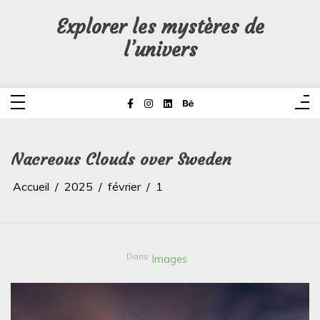
Aller
au
Explorer les mystères de
contenu
l’univers
Nacreous Clouds over Sweden
Accueil
2025
février
1
Dans
Images