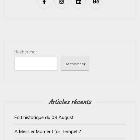
i
g
a
t
i
Rechercher
o
n
Rechercher
d
e
l
’
Articles récents
a
Fait historique du 08 August
r
t
A Messier Moment for Tempel 2